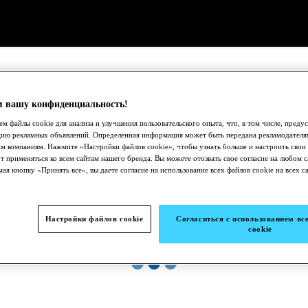
 вашу конфиденциальность!
м файлы cookie для анализа и улучшения пользовательского опыта, что, в том числе, преду
цию рекламных объявлений. Определенная информация может быть передана рекламодателя
м компаниям. Нажмите «Настройки файлов cookie», чтобы узнать больше и настроить свои
т применяться ко всем сайтам нашего бренда. Вы можете отозвать свое согласие на любом с
ая кнопку «Принять все», вы даете согласие на использование всех файлов cookie на всех с
Настройки файлов cookie
Согласиться с использованием вс
cookie
●
●
●