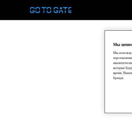
Мы ценим
Мы используе
персонализа
аналитически
которые буду
время. Нажим
бренда.