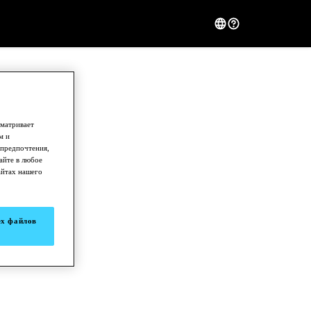
сматривает
м и
 предпочтения,
айте в любое
айтах нашего
ех файлов